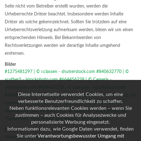
Seite nicht vom Betreiber erstellt wurden, werden die
Urheberrechte Dritter beachtet. Insbesondere werden Inhalte
Dritter als solche gekennzeichnet. Sollten Sie trotzdem auf eine
Urheberrechtsverletzung aufmerksam werden, bitten wir um einen
entsprechenden Hinweis. Bei Bekanntwerden von
Rechtsverletzungen werden wir derartige Inhalte umgehend
entfernen.
Bilder
#1275481297 | © r.classen - shutterstock.com
#840632770 | ©
scyther5 - istockphoto.com
#664456228 | © Cameris -
istockphoto.com
#864435118 | © cyano66 - istockphoto.com
Diese Internetseite verwendet Cookies, um eine
#543880450 | © Africa Studio - shutterstock.com
#870764962 | ©
verbesserte Benutzerfreundlichkeit zu schaffen.
cyano66 - istockphoto.com
#380601157 | © SFIO CRACHO -
Neben funktionsrelevanten Cookies werden – wenn Sie
shutterstock.com
#870762270 | © cyano66 - istockphoto.com
zustimmen – auch Cookies für Analysezwecke und
"Gesundheit" Foto erstellt von freepik - de.freepik.com
personalisierte Werbung eingesetzt.
Informationen dazu, wie Google Daten verwendet, finden
Design und Programmierung Webseite
Sie unter
Verantwortungsbewusster Umgang mit
Werbeagentur Erkelenz